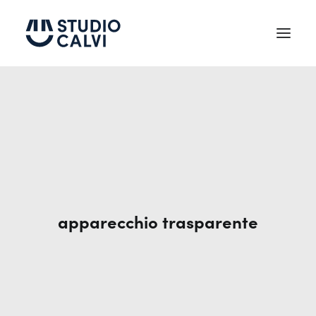
Chi siamo
Testimonianze
Trattamenti
Tecnologie
apparecchio trasparente
News
Contatti