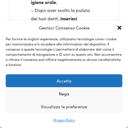
igiene orale.
– Dopo aver svolto la pulizia
inserisci
dei tuoi denti,
nuovamente gli aligner
!
Gestisci Consenso Cookie
Per fornire le migliori esperienze, utilizziamo tecnologie come i cookie
per memorizzare e/o accedere alle informazioni del dispositivo. Il
consenso a queste tecnologie ci permetterà di elaborare dati come il
comportamento di navigazione o ID unici su questo sito. Non acconsentire
o ritirare il consenso può influire negativamente su alcune caratteristiche
e funzioni.
Desideri anche tu un
sorriso perfetto? Ora
Accetta
che hai capito come
Nega
funziona
l’apparecchio
Visualizza le preferenze
invisibile, contattaci
per maggiori
Privacy Policy
informazioni o per