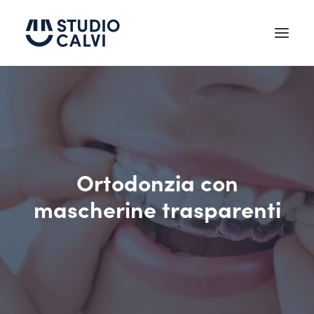
Chi siamo
Testimonianze
Trattamenti
Ortodonzia con
Tecnologie
mascherine trasparenti
News
Contatti