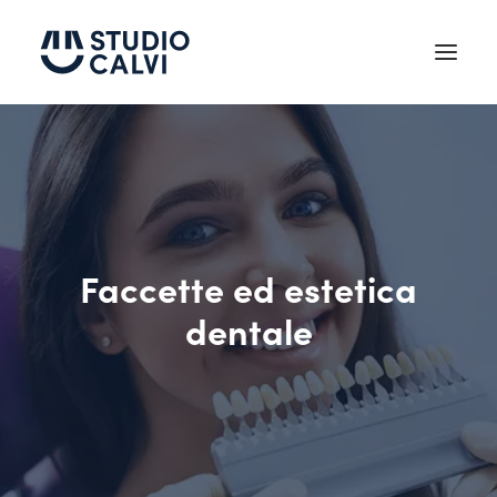
Chi siamo
Testimonianze
Trattamenti
Faccette ed estetica
Tecnologie
dentale
News
Contatti