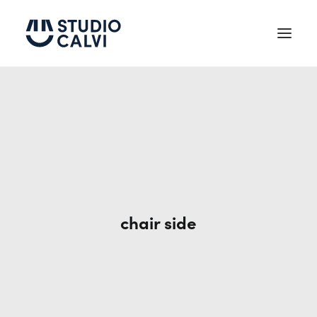
Chi siamo
Testimonianze
Trattamenti
Tecnologie
chair side
News
Contatti