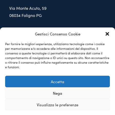
Via Monte Acuto, 59
06034 Foligno PG
Contattaci
Gestisci Consenso Cookie
Per fornire le migliori esperienze, utilizziamo tecnologie come i cookie
Tel:
+39 0742 620 297
per memorizzare e/o accedere alle informazioni del dispositivo. Il
consenso a queste tecnologie ci permetterà di elaborare dati come il
Whatsapp:
+39 349 752 6424
comportamento di navigazione o ID unici su questo sito. Non acconsentire
o ritirare il consenso può influire negativamente su alcune caratteristiche
info@studiodentisticocalvi.it
e funzioni.
Accetta
© 2025 Studio Dentistico Calvi. P.iva 02527000547 | Tutti i
Nega
diritti riservati
Visualizza le preferenze