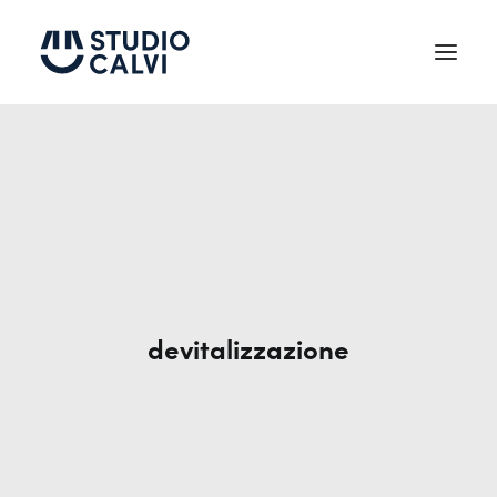
Chi siamo
Testimonianze
Trattamenti
Tecnologie
devitalizzazione
News
Contatti