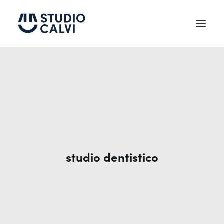
Chi siamo
Testimonianze
Trattamenti
Tecnologie
studio dentistico
News
Contatti