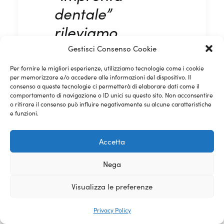
dentale”
rileviamo
un’immagine
Gestisci Consenso Cookie
della vostra
Per fornire le migliori esperienze, utilizziamo tecnologie come i cookie
per memorizzare e/o accedere alle informazioni del dispositivo. Il
bocca con una
consenso a queste tecnologie ci permetterà di elaborare dati come il
comportamento di navigazione o ID unici su questo sito. Non acconsentire
speciale
o ritirare il consenso può influire negativamente su alcune caratteristiche
e funzioni.
telecamera
orale.
Accetta
Leggi l’articolo
Nega
per saperne di
Visualizza le preferenze
più!
Privacy Policy