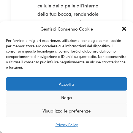
cellule della pelle all’interno
della tua bocca, rendendole
più spesse. Questo fenomeno
Gestisci Consenso Cookie
ha una conseguenza diretta
sulle ghiandole salivari che
Per fornire le migliori esperienze, utilizziamo tecnologie come i cookie
per memorizzare e/o accedere alle informazioni del dispositivo. Il
in queste particolari
consenso a queste tecnologie ci permetterà di elaborare dati come il
condizioni producono meno
comportamento di navigazione o ID unici su questo sito. Non acconsentire
o ritirare il consenso può influire negativamente su alcune caratteristiche
saliva innescando una
e funzioni.
catena di eventi che
aumenta il rischio di carie e
Accetta
malattie delle gengive. La
fine di questo sfortunato
Nega
viaggio può essere la perdita
Visualizza le preferenze
di osso che rende
difficoltoso, se non quasi
Privacy Policy
impossibile, il