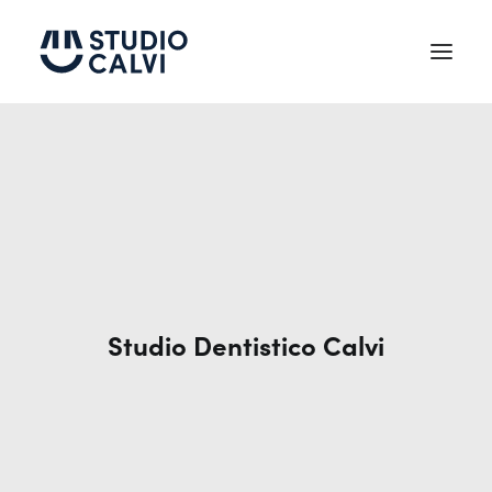
Chi siamo
Testimonianze
Trattamenti
Tecnologie
Studio Dentistico Calvi
News
Contatti